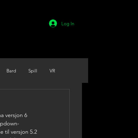
Log In
Bard
Spill
VR
a versjon 6 
ropdown-
 til versjon 5.2 