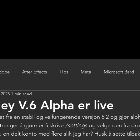
dobe
After Effects
Tips
Meta
Microsoft Bard
 2023
1 min read
laude
ey V.6 Alpha er live
t fra en stabil og velfungerende versjon 5.2 og gjør alph
trenger å gjøre er å skrive 
/settings
 og velge den fra d
n delt konto med flere slik jeg har? Husk å sette tilbake