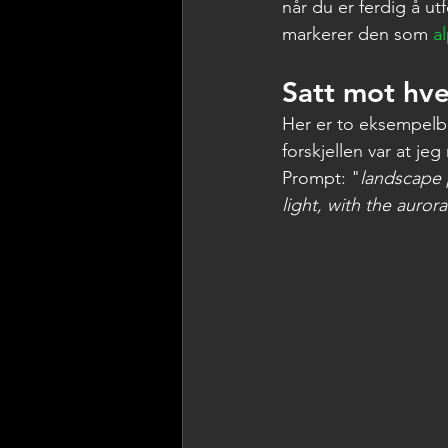
når du er ferdig å ut
markerer den som 
a
Satt mot hv
Her er to eksempelbil
forskjellen var at jeg
Prompt: "
landscape 
light, with the auror