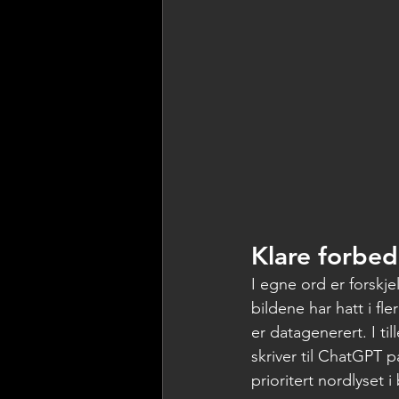
Klare forbed
I egne ord er forskj
bildene har hatt i fl
er datagenerert. I ti
skriver til ChatGPT 
prioritert nordlyset 