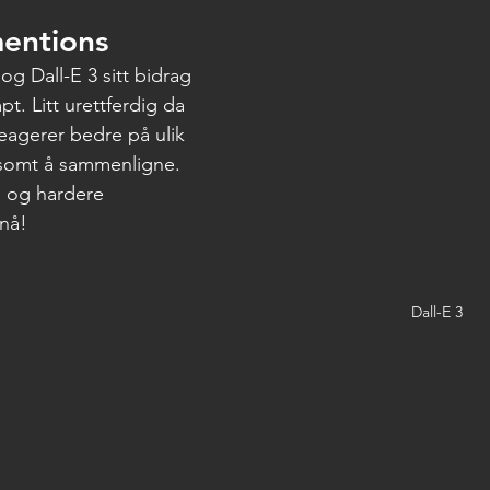
entions
og Dall-E 3 sitt bidrag 
t. Litt urettferdig da 
reagerer bedre på ulik 
somt å sammenligne. 
e og hardere 
nå! 
Dall-E 3