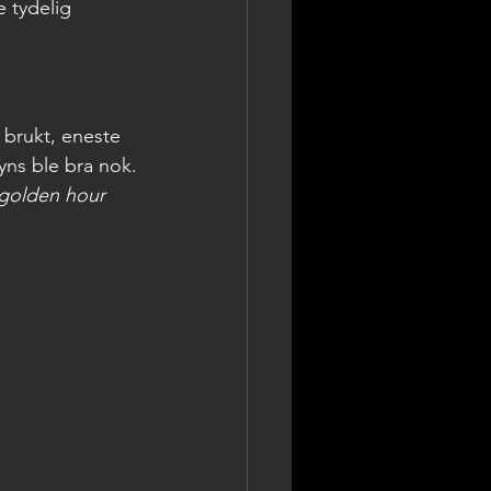
e tydelig 
 brukt, eneste 
syns ble bra nok.
 golden hour 