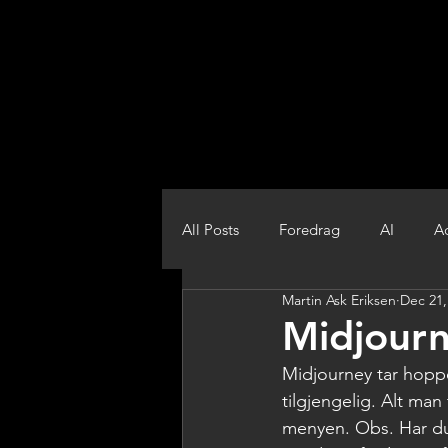
All Posts
Foredrag
AI
A
Martin Ask Eriksen
Dec 21,
Film
krea
sora2
C
Midjourn
Midjourney tar hoppe
tilgjengelig. Alt man 
menyen. Obs. Har du e