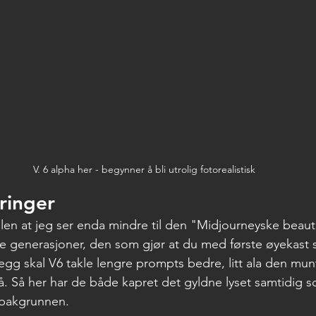
V. 6 alpha her - begynner å bli utrolig fotorealistisk
ringer
ellen at jeg ser enda mindre til den "Midjourneyske beaut
ere generasjoner, den som gjør at du med første øyekast s
llegg skal V6 takle lengre prompts bedre, litt ala den mu
på. Så her har de både kapret det gyldne lyset samtidig s
i bakgrunnen.