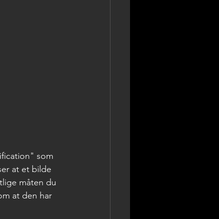
ification" som 
er at et bilde 
ntlige måten du 
om at den har 