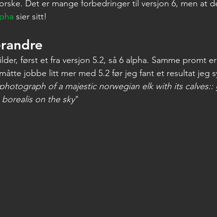
forske. Det er mange forbedringer til versjon 6, men at d
lpha
 sier sitt! 
erandre
der, først et fra versjon 5.2, så 6 alpha. Samme promt er
 måtte jobbe litt mer med 5.2 før jeg fant et resultat jeg 
photograph of a majestic norwegian elk with its calves::
a borealis on the sky
"