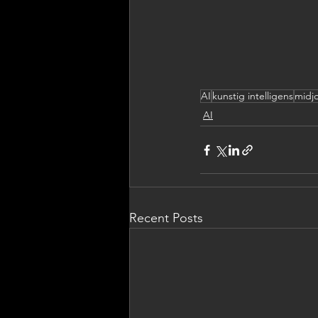
AI
kunstig intelligens
midj
AI
Recent Posts